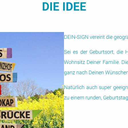
DIE IDEE
DEIN-SIGN vereint die geogr
Sei es der Geburtsort, die 
Wohnsitz Deiner Familie. Di
ganz nach Deinen Wünschen
Natürlich auch super geeigne
zu einem runden, Geburtstag